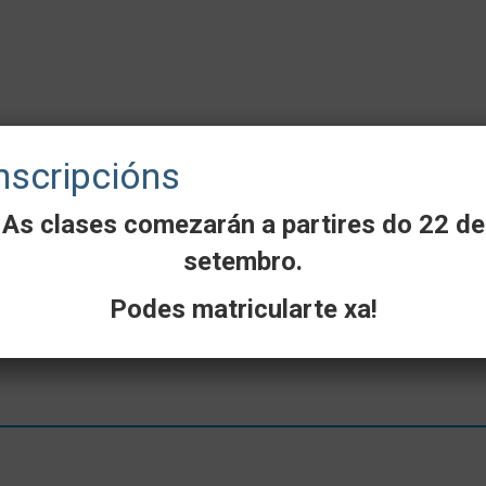
nscripcións
As clases comezarán a partires do 22 de
setembro.
Podes matricularte xa!
indo este formulario: