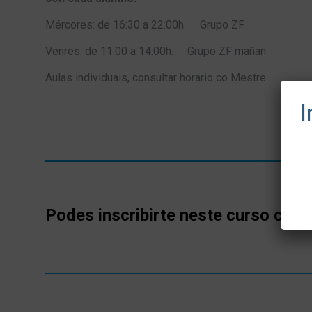
Mércores: de 16:30 a 22:00h. Grupo ZF
Venres: de 11:00 a 14:00h. Grupo ZF mañán
Aulas individuais, consultar horario co Mestre.
I
Podes inscribirte neste curso cubr