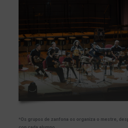
*Os grupos de zanfona os organiza o mestre, desp
con cada alumno.