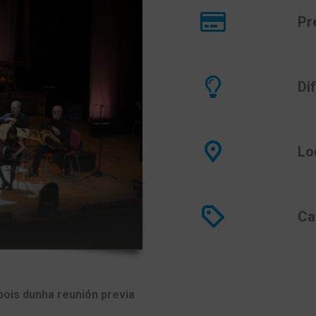
Pr
Di
Lo
Ca
ois dunha reunión previa