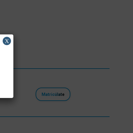
X
Matricúlate