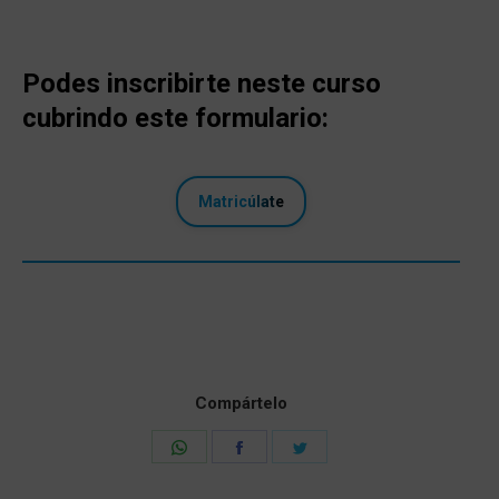
Podes inscribirte neste curso
cubrindo este formulario:
Matricúlate
Compártelo
Share
Share
Share
on
on
on