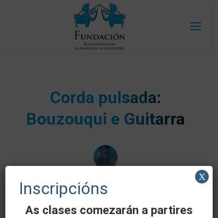
Corda pulsada:
Bouzouqui e Guitarra
X
Inscripcións
Profesor:
Samuel Soto
As clases comezarán a partires